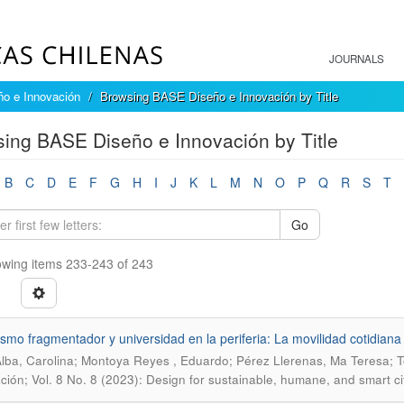
JOURNALS
o e Innovación
Browsing BASE Diseño e Innovación by Title
ing BASE Diseño e Innovación by Title
B
C
D
E
F
G
H
I
J
K
L
M
N
O
P
Q
R
S
T
Go
wing items 233-243 of 243
smo fragmentador y universidad en la periferia: La movilidad cotidiana 
Alba, Carolina; Montoya Reyes , Eduardo; Pérez Llerenas, Ma Teresa; 
ción; Vol. 8 No. 8 (2023): Design for sustainable, humane, and smart ci