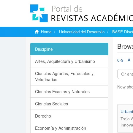
Home
Universidad del Desarrollo
BASE Diseñ
Brows
Discipline
0-9
A
Artes, Arquitectura y Urbanismo
Ciencias Agrarias, Forestales y
Veterinarias
Now sho
Ciencias Exactas y Naturales
Ciencias Sociales
Urbani
Derecho
Trejo 
Innova
Economía y Administración