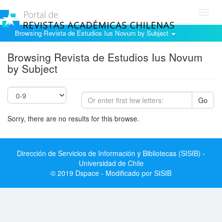
Toggl
navig
Browsing Revista de Estudios Ius Novum by Subject
Browsing Revista de Estudios Ius Novum
by Subject
Go
Sorry, there are no results for this browse.
Dirección de Servicios de Información y Bibliotecas (SISIB) -
Universidad de Chile
© 2019 Dspace - Modificado por SISIB