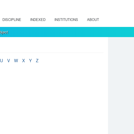
DISCIPLINE
INDEXED
INSTITUTIONS
ABOUT
bject
U
V
W
X
Y
Z