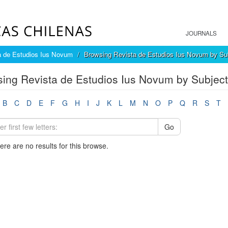
JOURNALS
a de Estudios Ius Novum
Browsing Revista de Estudios Ius Novum by Su
ing Revista de Estudios Ius Novum by Subject
B
C
D
E
F
G
H
I
J
K
L
M
N
O
P
Q
R
S
T
Go
here are no results for this browse.