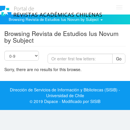
Toggl
navig
Browsing Revista de Estudios Ius Novum by Subject
Browsing Revista de Estudios Ius Novum
by Subject
Go
Sorry, there are no results for this browse.
Dirección de Servicios de Información y Bibliotecas (SISIB) -
Universidad de Chile
© 2019 Dspace - Modificado por SISIB