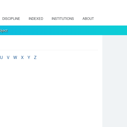
DISCIPLINE
INDEXED
INSTITUTIONS
ABOUT
bject
U
V
W
X
Y
Z