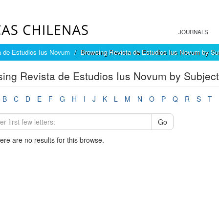
JOURNALS
a de Estudios Ius Novum
Browsing Revista de Estudios Ius Novum by Su
ing Revista de Estudios Ius Novum by Subject
B
C
D
E
F
G
H
I
J
K
L
M
N
O
P
Q
R
S
T
Go
here are no results for this browse.