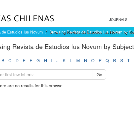
JOURNALS
a de Estudios Ius Novum
Browsing Revista de Estudios Ius Novum by Su
ing Revista de Estudios Ius Novum by Subject
B
C
D
E
F
G
H
I
J
K
L
M
N
O
P
Q
R
S
T
Go
here are no results for this browse.