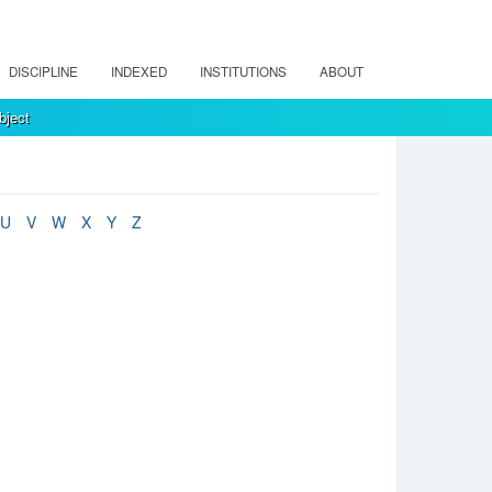
DISCIPLINE
INDEXED
INSTITUTIONS
ABOUT
bject
U
V
W
X
Y
Z