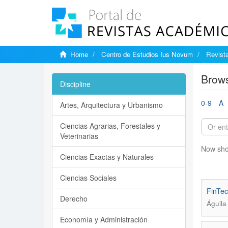
Home
Centro de Estudios Ius Novum
Revist
Brows
Discipline
0-9
A
Artes, Arquitectura y Urbanismo
Ciencias Agrarias, Forestales y
Veterinarias
Now sho
Ciencias Exactas y Naturales
Ciencias Sociales
FinTec
Derecho
Águila
Economía y Administración