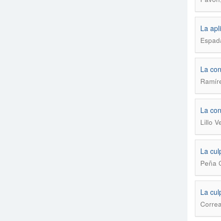
La apl
Espad
La con
Ramíre
La con
Lillo V
La cul
Peña C
La culp
Correa