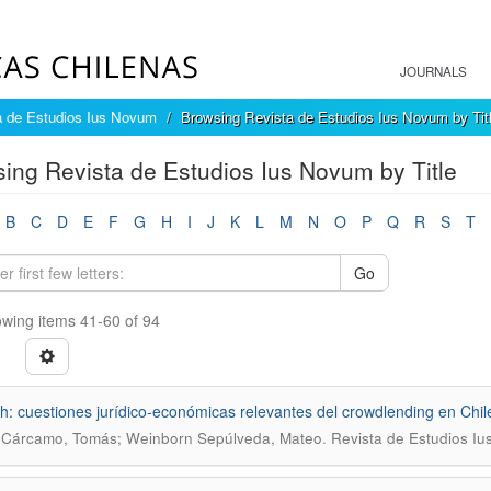
JOURNALS
a de Estudios Ius Novum
Browsing Revista de Estudios Ius Novum by Tit
ing Revista de Estudios Ius Novum by Title
B
C
D
E
F
G
H
I
J
K
L
M
N
O
P
Q
R
S
T
Go
wing items 41-60 of 94
h: cuestiones jurídico-económicas relevantes del crowdlending en Chil
.
 Cárcamo, Tomás; Weinborn Sepúlveda, Mateo
Revista de Estudios Iu