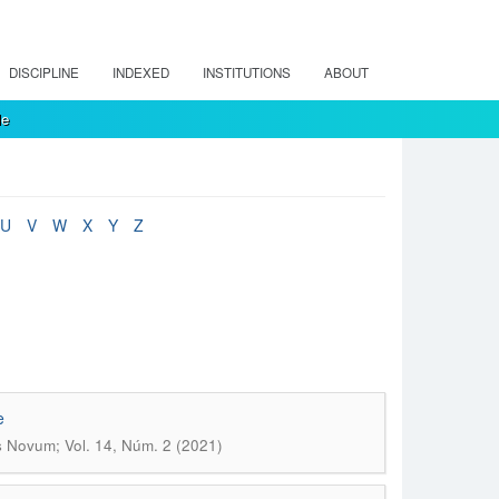
DISCIPLINE
INDEXED
INSTITUTIONS
ABOUT
le
U
V
W
X
Y
Z
e
s Novum; Vol. 14, Núm. 2 (2021)