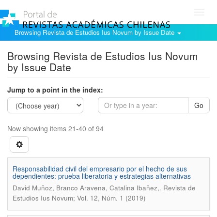
Toggl
navig
Browsing Revista de Estudios Ius Novum by Issue Date
Browsing Revista de Estudios Ius Novum
by Issue Date
Jump to a point in the index:
Go
Now showing items 21-40 of 94
Responsabilidad civil del empresario por el hecho de sus
dependientes: prueba liberatoria y estrategias alternativas
.
David Muñoz, Branco Aravena, Catalina Ibañez,
Revista de
Estudios Ius Novum; Vol. 12, Núm. 1 (2019)