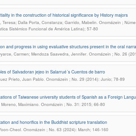
iality in the construction of historical significance by History majors
.
, Teresa; Dalla Porta, Constanza; Garrido, Mabelin
Onomázein ; Número
stica Sistémico Funcional de América Latina); 57-80
ion and progress in using evaluative structures present in the oral narra
.
yarce, Carmen; Mendoza Saavedra, Jennifer
Onomázein ; No. 26 (201
es of Salvadoran jejeo in Salarrué´s Cuentos de barro
.
uez Prieto, Juan Pablo
Onomázein ; No. 29 (2014): Junio; 78-89
ations of Taiwanese university students of Spanish as a Foreign Langu
.
 Moreno, Maximiano
Onomázein ; No. 31: 2015; 66-80
tation and honorifics in the Buddhist scripture translation
.
Yoon-Cheol
Onomázein ; No. 63 (2024): March; 146-160