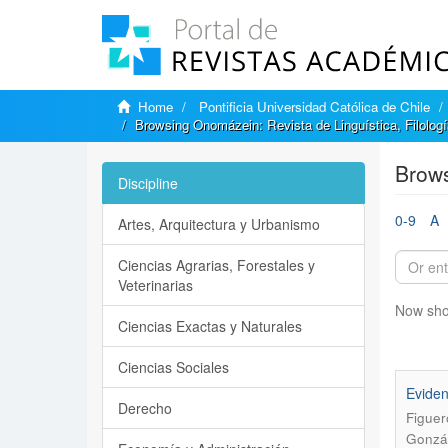
Home
Pontificia Universidad Católica de Chile
Browsing Onomázein: Revista de Linguística, Filologí
Brows
Discipline
0-9
A
Artes, Arquitectura y Urbanismo
Ciencias Agrarias, Forestales y
Veterinarias
Now sho
Ciencias Exactas y Naturales
Ciencias Sociales
Eviden
Derecho
Figuer
Gonzál