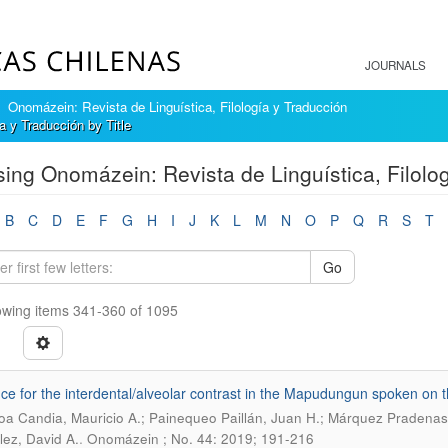
JOURNALS
Onomázein: Revista de Linguística, Filología y Traducción
a y Traducción by Title
ing Onomázein: Revista de Linguística, Filolog
B
C
D
E
F
G
H
I
J
K
L
M
N
O
P
Q
R
S
T
Go
wing items 341-360 of 1095
ce for the interdental/alveolar contrast in the Mapudungun spoken on th
oa Candia, Mauricio A.; Painequeo Paillán, Juan H.; Márquez Pradenas,
.
ez, David A.
Onomázein ; No. 44: 2019; 191-216