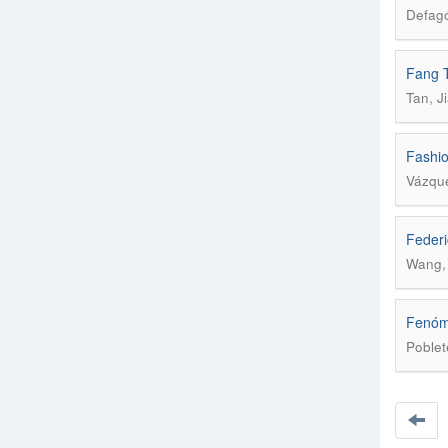
Defagó
Fang T
Tan, J
Fashio
Vázqu
Federi
Wang, 
Fenóme
Poblet