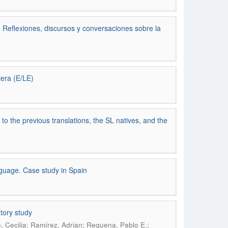
 Reflexiones, discursos y conversaciones sobre la
era (E/LE)
s to the previous translations, the SL natives, and the
nguage. Case study in Spain
tory study
, Cecilia; Ramírez, Adrian; Requena, Pablo E.;