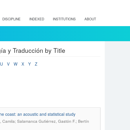
DISCIPLINE
INDEXED
INSTITUTIONS
ABOUT
ía y Traducción by Title
U
V
W
X
Y
Z
e coast: an acoustic and statistical study
 Camila; Salamanca Gutiérrez, Gastón F.; Bertín