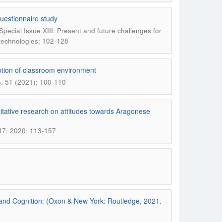
questionnaire study
pecial Issue XIII: Present and future challenges for
d technologies; 102-128
ption of classroom environment
. 51 (2021); 100-110
ntitative research on attitudes towards Aragonese
47: 2020; 113-157
and Cognition: (Oxon & New York: Routledge, 2021.