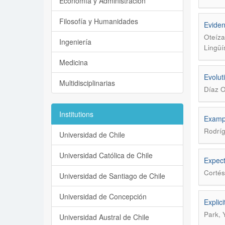
Economía y Administración
Filosofía y Humanidades
Evident
Oteíza
Ingeniería
Lingüí
Medicina
Evolut
Multidisciplinarias
Díaz O
Institutions
Exampl
Rodríg
Universidad de Chile
Universidad Católica de Chile
Expect
Cortés
Universidad de Santiago de Chile
Universidad de Concepción
Explici
Park, 
Universidad Austral de Chile