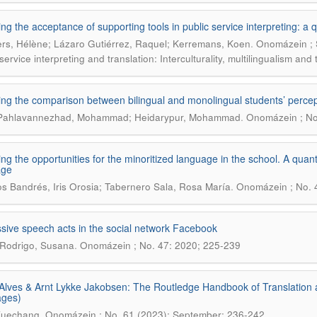
ing the acceptance of supporting tools in public service interpreting: a 
.
rs, Hélène; Lázaro Gutiérrez, Raquel; Kerremans, Koen
Onomázein ; S
service interpreting and translation: Interculturality, multilingualism an
ing the comparison between bilingual and monolingual students’ perce
.
Pahlavannezhad, Mohammad; Heidarypur, Mohammad
Onomázein ; No
ing the opportunities for the minoritized language in the school. A qua
age
.
 Bandrés, Iris Orosia; Tabernero Sala, Rosa María
Onomázein ; No. 
sive speech acts in the social network Facebook
.
Rodrigo, Susana
Onomázein ; No. 47: 2020; 225-239
Alves & Arnt Lykke Jakobsen: The Routledge Handbook of Translation 
ages)
.
Xuechang
Onomázein ; No. 61 (2023): September; 236-242