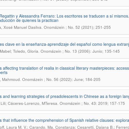
Regattin y Alessandra Ferraro: Los escritores se traducen a sí mismos.
aducción de quienes la practican
.
a, Xosé Manuel Dasilva
Onomázein ; No. 52 (2021); 251-255
es clave en la enseñanza-aprendizaje del español como lengua extranj
.
Mabel; Toledo, Gloria
Onomázein ; No. 13 (2006): Junio; 135-145
 affecting translation of realia in classical literary masterpieces: acces
erts
.
z, Mahmoud
Onomázein ; No. 56 (2022): June; 184-205
s and learning strategies of preadolescents in Chinese as a foreign la
.
Lili; Cáceres-Lorenzo, MTeresa
Onomázein ; No. 43: 2019; 157-175
s that influence the comprehension of Spanish relative clauses: explora
off, Laura M. V.; Carando, Ma. Constanza; Cesaretti, Daiana B.; Ferrero