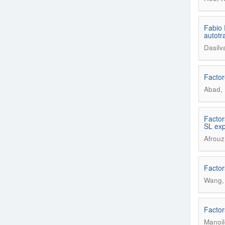
Fabio 
autotr
Dasilv
Factor
Abad, 
Factors
SL exp
Afrou
Factor
Wang, 
Factor
Manoil