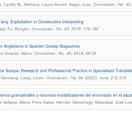
.
, Cecilia M.; Alemany, Laura Alonso; Segui, Juan
Onomázein ; No. 42:
ang: Explicitation in Consecutive Interpreting
.
iaqi; Fu, Rongbo
Onomázein ; No. 43: 2019; 176-180
n Anglicisms in Spanish Gossip Magazines
.
ez Amador, María
Onomázein ; No. 40: 2018; 49-55
ca Scarpa: Research and Professional Practice in Specialised Transla
.
Yanmeng; Liang, Linxin
Onomázein ; No. 56 (2022): June; 212-216
nos gramaticales y recursos modalizadores del enunciado en el españ
e Vallejos, Mario; Pons Galea, Hernán; Samaniego Aldazábal, José Lui