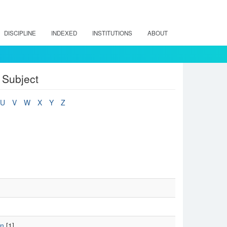
DISCIPLINE
INDEXED
INSTITUTIONS
ABOUT
 Subject
U
V
W
X
Y
Z
ón
[1]