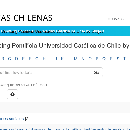
JOURNALS
Browsing Pontificia Universidad Católica de Chile by Subject
ing Pontificia Universidad Católica de Chile by
B
C
D
E
F
G
H
I
J
K
L
M
N
O
P
Q
R
S
T
Go
wing items 21-40 of 1230
t
ades sociales
[2]
dades sociales, problemas de conducta, niños, instrumento de evaluaci