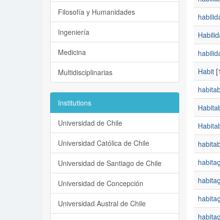
Filosofía y Humanidades
habilid
Ingeniería
Habili
Medicina
habilid
Habit
[
Multidisciplinarias
habitab
Institutions
Habita
Universidad de Chile
Habitab
Universidad Católica de Chile
habitabi
habitaç
Universidad de Santiago de Chile
habitaç
Universidad de Concepción
habita
Universidad Austral de Chile
habitaç