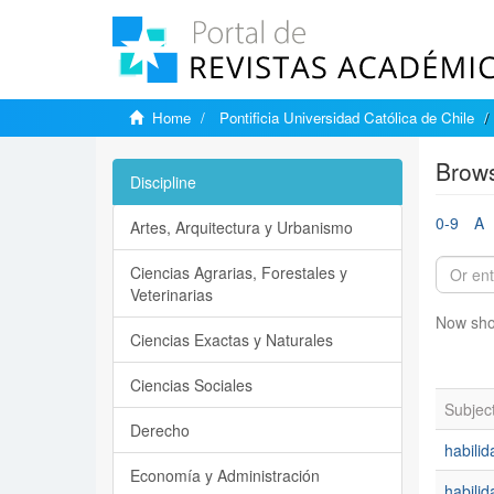
Home
Pontificia Universidad Católica de Chile
Brows
Discipline
0-9
A
Artes, Arquitectura y Urbanismo
Ciencias Agrarias, Forestales y
Veterinarias
Now sho
Ciencias Exactas y Naturales
Ciencias Sociales
Subjec
Derecho
habilid
Economía y Administración
habili