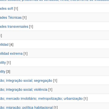
ades soft
[1]
dades Técnicas
[1]
ades transversales
[1]
1]
ilidad
[4]
bilidad extrema
[1]
ility
[1]
lity
[3]
ão; integração social; segregação
[1]
ão; integração social; violência
[1]
ção; mercado imobiliário; metropolização; urbanização
[1]
ão; migração; política habitacional
[1]