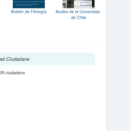
Boletin de Filología
Anales de la Universidad
Proyecciones:
de Chile
Mathem
ad Ciudadana
OR ciudadana