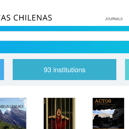
JOURNALS
93
institutions