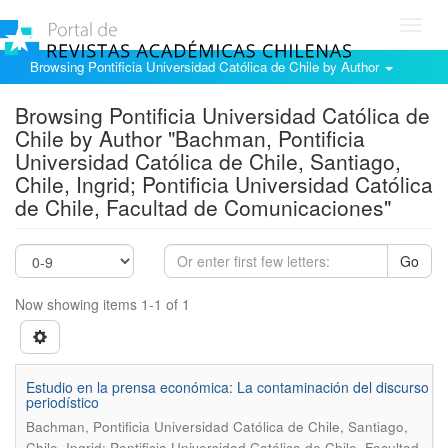
Toggl
navig
Browsing Pontificia Universidad Católica de Chile by Author
Browsing Pontificia Universidad Católica de
Chile by Author "Bachman, Pontificia
Universidad Católica de Chile, Santiago,
Chile, Ingrid; Pontificia Universidad Católica
de Chile, Facultad de Comunicaciones"
Go
Now showing items 1-1 of 1
Estudio en la prensa económica: La contaminación del discurso
periodístico
Bachman, Pontificia Universidad Católica de Chile, Santiago,
Chile, Ingrid; Pontificia Universidad Católica de Chile, Facultad