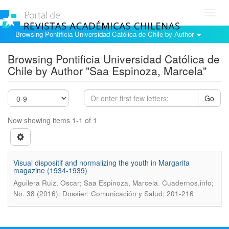
Toggl
navig
Browsing Pontificia Universidad Católica de Chile by Author
Browsing Pontificia Universidad Católica de
Chile by Author "Saa Espinoza, Marcela"
Go
Now showing items 1-1 of 1
Visual dispositif and normalizing the youth in Margarita
magazine (1934-1939)
.
Aguilera Ruiz, Oscar; Saa Espinoza, Marcela
Cuadernos.info;
No. 38 (2016): Dossier: Comunicación y Salud; 201-216