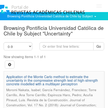
Toggl
navig
Browsing Pontificia Universidad Católica de Chile by Subject
Browsing Pontificia Universidad Católica de
Chile by Subject "Uncertainty"
Go
Now showing items 1-1 of 1
Application of the Monte Carlo method to estimate the
uncertainty in the compressive strength test of high-strength
concrete modelled with a multilayer perceptron
Moromi Nakata, Isabel; García Fernández, Francisco; Torre
Carrillo, Ana Torre Carrillo; Espinoza Haro, Pedro; Acuña
.
Pinaud, Luis
Revista de la Construcción. Journal of
Construction; Vol. 17 No. 2 (2018): Journal of Construction;