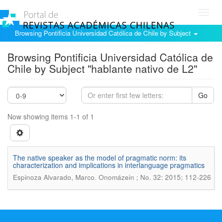
Toggl
navig
Browsing Pontificia Universidad Católica de Chile by Subject
Browsing Pontificia Universidad Católica de
Chile by Subject "hablante nativo de L2"
Go
Now showing items 1-1 of 1
The native speaker as the model of pragmatic norm: its
characterization and implications in interlanguage pragmatics
.
Espinoza Alvarado, Marco
Onomázein ; No. 32: 2015; 112-226