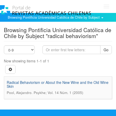
Toggl
navig
Browsing Pontificia Universidad Católica de Chile by Subject
Browsing Pontificia Universidad Católica de
Chile by Subject "radical behaviorism"
Go
Now showing items 1-1 of 1
Radical Behaviorism or About the New Wine and the Old Wine
Skin
.
Pool, Alejandro
Psykhe; Vol. 14 Núm. 1 (2005)