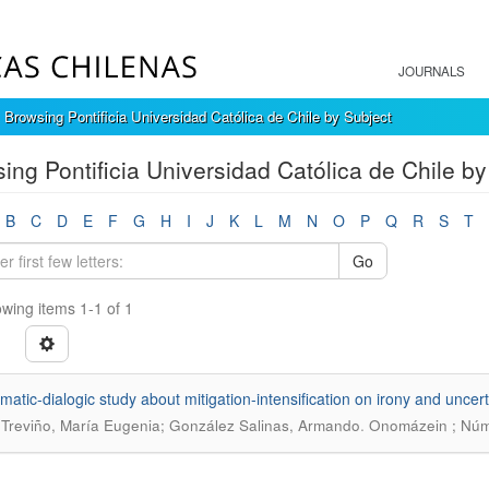
JOURNALS
Browsing Pontificia Universidad Católica de Chile by Subject
ing Pontificia Universidad Católica de Chile by
B
C
D
E
F
G
H
I
J
K
L
M
N
O
P
Q
R
S
T
Go
wing items 1-1 of 1
matic-dialogic study about mitigation-intensification on irony and uncert
.
 Treviño, María Eugenia; González Salinas, Armando
Onomázein ; Núm.