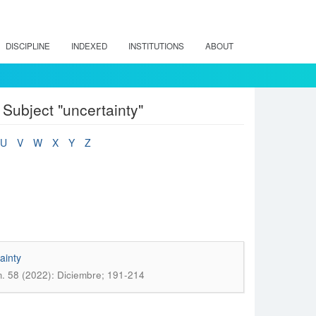
DISCIPLINE
INDEXED
INSTITUTIONS
ABOUT
 Subject "uncertainty"
U
V
W
X
Y
Z
ainty
 58 (2022): Diciembre; 191-214