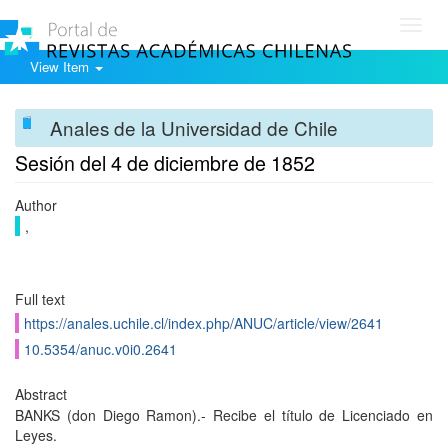
Toggl
navig
View Item
Anales de la Universidad de Chile
Sesión del 4 de diciembre de 1852
Author
,
Full text
https://anales.uchile.cl/index.php/ANUC/article/view/2641
10.5354/anuc.v0i0.2641
Abstract
BANKS (don Diego Ramon).- Recibe el título de Licenciado en
Leyes.