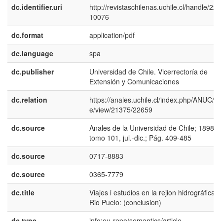
dc.identifier.uri
http://revistaschilenas.uchile.cl/handle/225
10076
dc.format
application/pdf
dc.language
spa
dc.publisher
Universidad de Chile. Vicerrectoría de
Extensión y Comunicaciones
dc.relation
https://anales.uchile.cl/index.php/ANUC/art
e/view/21375/22659
dc.source
Anales de la Universidad de Chile; 1898:
tomo 101, jul.-dic.; Pág. 409-485
dc.source
0717-8883
dc.source
0365-7779
dc.title
Viajes i estudios en la rejion hidrográfica d
Rio Puelo: (conclusion)
dc.type
info:eu-repo/semantics/article