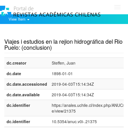
Toggl
navig
View Item
Show simple item record
Viajes i estudios en la rejion hidrográfica del Rio
Puelo: (conclusion)
dc.creator
Steffen, Juan
dc.date
1898-01-01
dc.date.accessioned
2019-04-03T15:14:34Z
dc.date.available
2019-04-03T15:14:34Z
dc.identifier
https://anales.uchile.cl/index.php/ANUC/art
e/view/21375
dc.identifier
10.5354/anuc.v0i-.21375