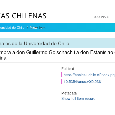
JOURNALS
ersidad de Chile
View Item
ales de la Universidad de Chile
mbra a don Guillermo Golschach i a don Estanislao 
ina
Full text
https://anales.uchile.cl/index.
10.5354/anuc.v0i0.2361
Metadata
Show full item record