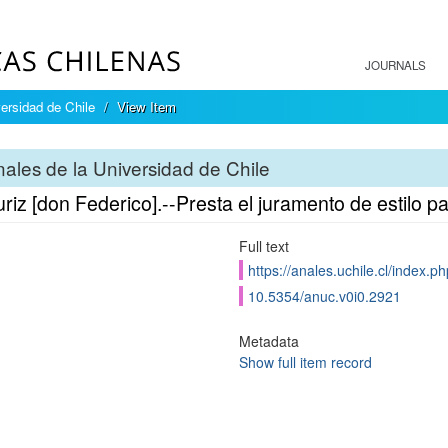
JOURNALS
ersidad de Chile
View Item
ales de la Universidad de Chile
riz [don Federico].--Presta el juramento de estilo p
Full text
https://anales.uchile.cl/index.
10.5354/anuc.v0i0.2921
Metadata
Show full item record