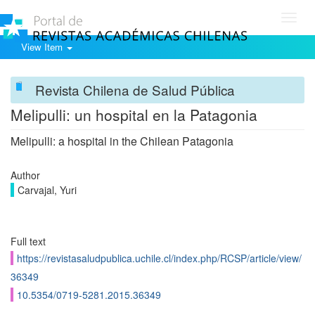
Toggl
navig
View Item
Revista Chilena de Salud Pública
Melipulli: un hospital en la Patagonia
Melipulli: a hospital in the Chilean Patagonia
Author
Carvajal, Yuri
Full text
https://revistasaludpublica.uchile.cl/index.php/RCSP/article/view/
36349
10.5354/0719-5281.2015.36349