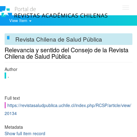
Toggl
navig
View Item
Revista Chilena de Salud Pública
Relevancia y sentido del Consejo de la Revista
Chilena de Salud Pública
Author
,
Full text
https://revistasaludpublica.uchile.cl/index.php/RCSP/article/view/
20134
Metadata
Show full item record