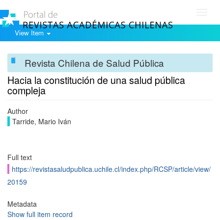
Toggl
navig
View Item
Revista Chilena de Salud Pública
Hacia la constitución de una salud pública
compleja
Author
Tarride, Mario Iván
Full text
https://revistasaludpublica.uchile.cl/index.php/RCSP/article/view/
20159
Metadata
Show full item record