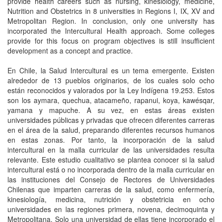
provide health careers such as nursing, kinesiology, medicine,
Nutrition and Obstetrics in 8 universities in Regions I, IX, XV and
Metropolitan Region. In conclusion, only one university has
incorporated the Intercultural Health approach. Some colleges
provide for this focus on program objectives is still insufficient
development as a concept and practice.
En Chile, la Salud Intercultural es un tema emergente. Existen
alrededor de 13 pueblos originarios, de los cuales solo ocho
están reconocidos y valorados por la Ley Indígena 19.253. Estos
son los aymara, quechua, atacameño, rapanui, koya, kawésqar,
yamana y mapuche. A su vez, en estas áreas existen
universidades públicas y privadas que ofrecen diferentes carreras
en el área de la salud, preparando diferentes recursos humanos
en estas zonas. Por tanto, la incorporación de la salud
intercultural en la malla curricular de las universidades resulta
relevante. Este estudio cualitativo se plantea conocer si la salud
intercultural está o no incorporada dentro de la malla curricular en
las instituciones del Consejo de Rectores de Universidades
Chilenas que imparten carreras de la salud, como enfermería,
kinesiología, medicina, nutrición y obstetricia en ocho
universidades en las regiones primera, novena, decimoquinta y
Metropolitana. Solo una universidad de ellas tiene incorporado el