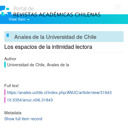
Toggl
navig
View Item
Anales de la Universidad de Chile
Los espacios de la intimidad lectora
Author
Universidad de Chile, Anales de la
Full text
https://anales.uchile.cl/index.php/ANUC/article/view/31843
10.5354/anuc.v0i6.31843
Metadata
Show full item record