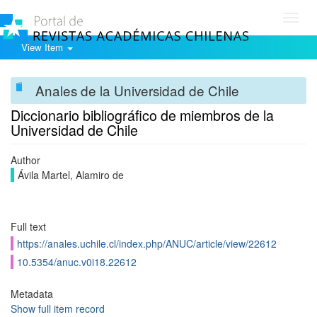
Toggl
navig
View Item
Anales de la Universidad de Chile
Diccionario bibliográfico de miembros de la
Universidad de Chile
Author
Ávila Martel, Alamiro de
Full text
https://anales.uchile.cl/index.php/ANUC/article/view/22612
10.5354/anuc.v0i18.22612
Metadata
Show full item record