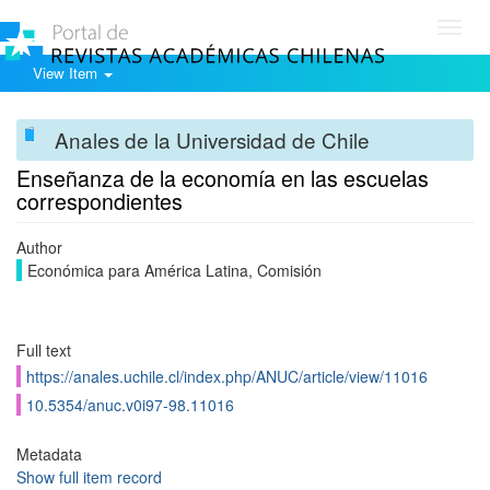
Toggl
navig
View Item
Anales de la Universidad de Chile
Enseñanza de la economía en las escuelas
correspondientes
Author
Económica para América Latina, Comisión
Full text
https://anales.uchile.cl/index.php/ANUC/article/view/11016
10.5354/anuc.v0i97-98.11016
Metadata
Show full item record