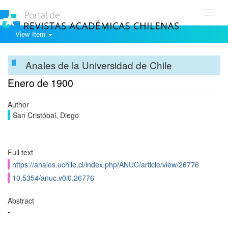
Toggl
navig
View Item
Anales de la Universidad de Chile
Enero de 1900
Author
San Cristóbal, Diego
Full text
https://anales.uchile.cl/index.php/ANUC/article/view/26776
10.5354/anuc.v0i0.26776
Abstract
-