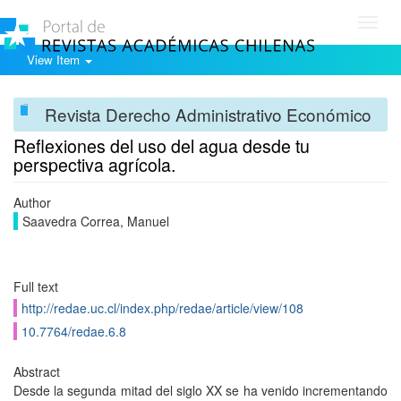
Toggl
navig
View Item
Revista Derecho Administrativo Económico
Reflexiones del uso del agua desde tu
perspectiva agrícola.
Author
Saavedra Correa, Manuel
Full text
http://redae.uc.cl/index.php/redae/article/view/108
10.7764/redae.6.8
Abstract
Desde la segunda mitad del siglo XX se ha venido incrementando