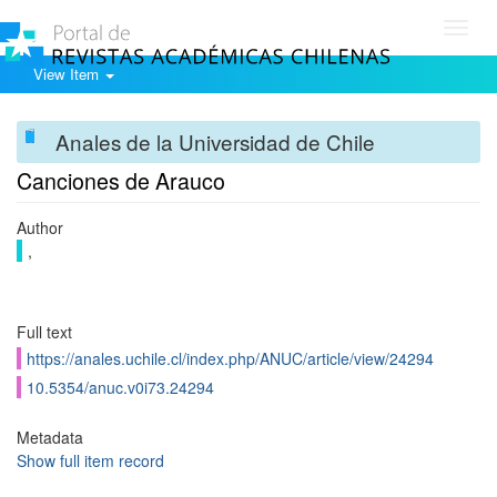
Toggl
navig
View Item
Anales de la Universidad de Chile
Canciones de Arauco
Author
,
Full text
https://anales.uchile.cl/index.php/ANUC/article/view/24294
10.5354/anuc.v0i73.24294
Metadata
Show full item record