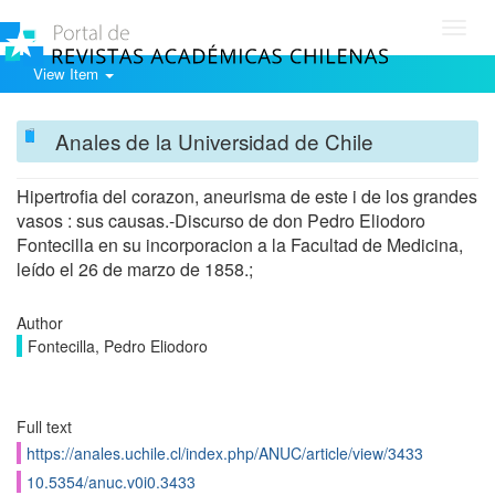
Toggl
navig
View Item
Anales de la Universidad de Chile
Hipertrofia del corazon, aneurisma de este i de los grandes
vasos : sus causas.-Discurso de don Pedro Eliodoro
Fontecilla en su incorporacion a la Facultad de Medicina,
leído el 26 de marzo de 1858.;
Author
Fontecilla, Pedro Eliodoro
Full text
https://anales.uchile.cl/index.php/ANUC/article/view/3433
10.5354/anuc.v0i0.3433