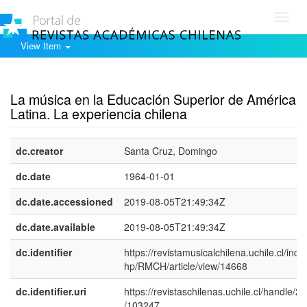
Toggl
navig
View Item
Show simple item record
La música en la Educación Superior de América
Latina. La experiencia chilena
dc.creator
Santa Cruz, Domingo
dc.date
1964-01-01
dc.date.accessioned
2019-08-05T21:49:34Z
dc.date.available
2019-08-05T21:49:34Z
dc.identifier
https://revistamusicalchilena.uchile.cl/inde
hp/RMCH/article/view/14668
dc.identifier.uri
https://revistaschilenas.uchile.cl/handle/2
/103247