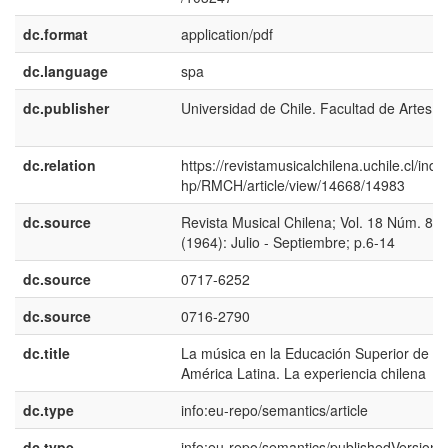
dc.format
application/pdf
dc.language
spa
dc.publisher
Universidad de Chile. Facultad de Artes
dc.relation
https://revistamusicalchilena.uchile.cl/inde
hp/RMCH/article/view/14668/14983
dc.source
Revista Musical Chilena; Vol. 18 Núm. 89
(1964): Julio - Septiembre; p.6-14
dc.source
0717-6252
dc.source
0716-2790
dc.title
La música en la Educación Superior de
América Latina. La experiencia chilena
dc.type
info:eu-repo/semantics/article
dc.type
info:eu-repo/semantics/publishedVersion