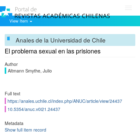
Toggl
navig
View Item
Anales de la Universidad de Chile
El problema sexual en las prisiones
Author
Altmann Smythe, Julio
Full text
https://anales.uchile.cl/index.php/ANUC/article/view/24437
10.5354/anuc.v0i21.24437
Metadata
Show full item record