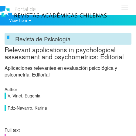
Toggl
navig
View Item
Revista de Psicología
Relevant applications in psychological
assessment and psychometrics: Editorial
Aplicaciones relevantes en evaluación psicológica y
psicometría: Editorial
Author
V. Vinet, Eugenia
Rdz-Navarro, Karina
Full text