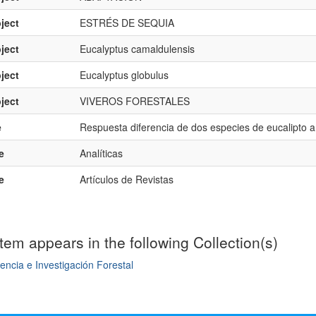
ject
ESTRÉS DE SEQUIA
ject
Eucalyptus camaldulensis
ject
Eucalyptus globulus
ject
VIVEROS FORESTALES
e
Respuesta diferencia de dos especies de eucalipto a 
e
Analíticas
e
Artículos de Revistas
item appears in the following Collection(s)
encia e Investigación Forestal
mple item record