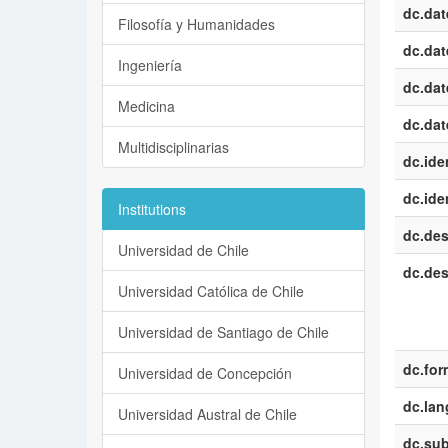
dc.dat
Filosofía y Humanidades
dc.dat
Ingeniería
dc.dat
Medicina
dc.dat
Multidisciplinarias
dc.iden
dc.iden
Institutions
dc.des
Universidad de Chile
dc.des
Universidad Católica de Chile
Universidad de Santiago de Chile
dc.for
Universidad de Concepción
dc.la
Universidad Austral de Chile
dc.sub