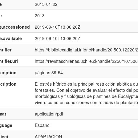
e
2015-01-22
e
2013
e.accessioned
2019-09-10T13:06:20Z
e.available
2019-09-10T13:06:20Z
tifier
https://bibliotecadigital.infor.cl/handle/20.500.12220
tifier.uri
https://revistaschilenas.uchile.cl/handle/2250/107506
cription
páginas 39-54
cription
El estrés hídrico es la principal restricción abiótica 
forestales. Con el objetivo de evaluar el efecto del po
morfológicas y fisiológicas de plantines de Eucalyptu
vivero como en condiciones controladas de plantaci
mat
application/pdf
nguage
Español
ject
ADAPTACION