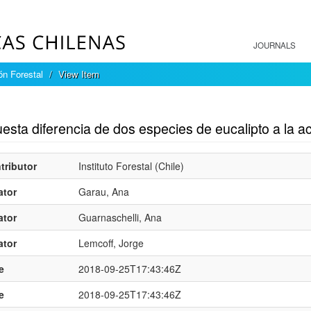
JOURNALS
ón Forestal
View Item
mple item record
sta diferencia de dos especies de eucalipto a la ac
tributor
Instituto Forestal (Chile)
ator
Garau, Ana
ator
Guarnaschelli, Ana
ator
Lemcoff, Jorge
e
2018-09-25T17:43:46Z
e
2018-09-25T17:43:46Z