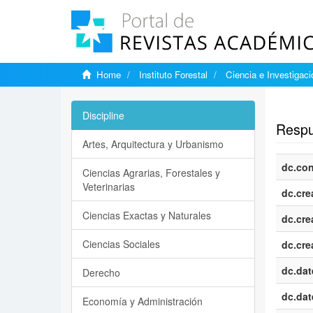
Home
Instituto Forestal
Ciencia e Investigaci
Show si
Discipline
Respue
Artes, Arquitectura y Urbanismo
dc.con
Ciencias Agrarias, Forestales y
Veterinarias
dc.cre
Ciencias Exactas y Naturales
dc.cre
Ciencias Sociales
dc.cre
dc.dat
Derecho
dc.dat
Economía y Administración