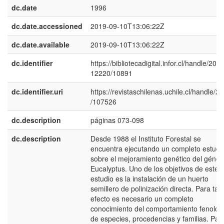
dc.date
1996
dc.date.accessioned
2019-09-10T13:06:22Z
dc.date.available
2019-09-10T13:06:22Z
dc.identifier
https://bibliotecadigital.infor.cl/handle/20.5
12220/10891
dc.identifier.uri
https://revistaschilenas.uchile.cl/handle/2
/107526
dc.description
páginas 073-098
dc.description
Desde 1988 el Instituto Forestal se
encuentra ejecutando un completo estudi
sobre el mejoramiento genético del géner
Eucalyptus. Uno de los objetivos de este
estudio es la instalación de un huerto
semillero de polinización directa. Para tal
efecto es necesario un completo
conocimiento del comportamiento fenológ
de especies, procedencias y familias. Par