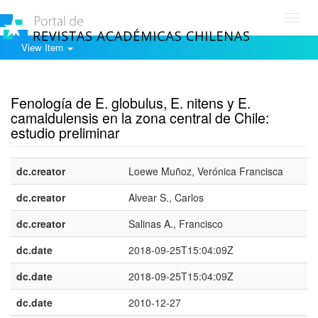
Toggl
navig
View Item
Show simple item record
Fenología de E. globulus, E. nitens y E.
camaldulensis en la zona central de Chile:
estudio preliminar
dc.creator
Loewe Muñoz, Verónica Francisca
dc.creator
Alvear S., Carlos
dc.creator
Salinas A., Francisco
dc.date
2018-09-25T15:04:09Z
dc.date
2018-09-25T15:04:09Z
dc.date
2010-12-27