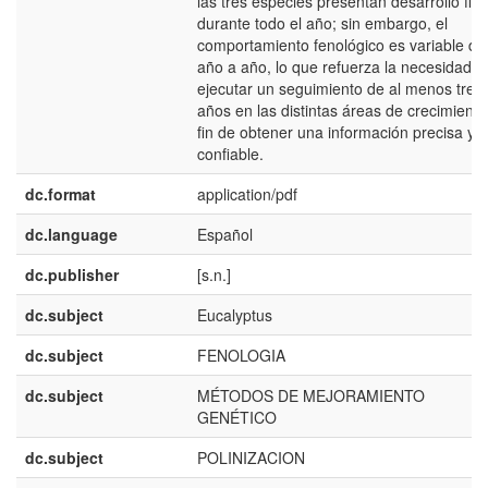
las tres especies presentan desarrollo flor
durante todo el año; sin embargo, el
comportamiento fenológico es variable de
año a año, lo que refuerza la necesidad d
ejecutar un seguimiento de al menos tres
años en las distintas áreas de crecimiento
fin de obtener una información precisa y
confiable.
dc.format
application/pdf
dc.language
Español
dc.publisher
[s.n.]
dc.subject
Eucalyptus
dc.subject
FENOLOGIA
dc.subject
MÉTODOS DE MEJORAMIENTO
GENÉTICO
dc.subject
POLINIZACION