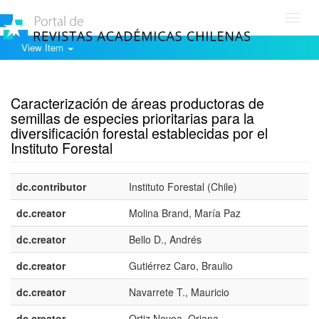
Toggl
navig
View Item
Show simple item record
Caracterización de áreas productoras de
semillas de especies prioritarias para la
diversificación forestal establecidas por el
Instituto Forestal
dc.contributor
Instituto Forestal (Chile)
dc.creator
Molina Brand, María Paz
dc.creator
Bello D., Andrés
dc.creator
Gutiérrez Caro, Braulio
dc.creator
Navarrete T., Mauricio
dc.creator
Ortiz Novoa, Oriana