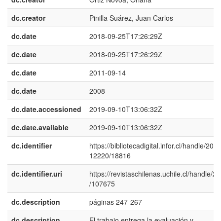
dc.creator
Pinilla Suárez, Juan Carlos
dc.date
2018-09-25T17:26:29Z
dc.date
2018-09-25T17:26:29Z
dc.date
2011-09-14
dc.date
2008
dc.date.accessioned
2019-09-10T13:06:32Z
dc.date.available
2019-09-10T13:06:32Z
dc.identifier
https://bibliotecadigital.infor.cl/handle/20.5
12220/18816
dc.identifier.uri
https://revistaschilenas.uchile.cl/handle/2
/107675
dc.description
páginas 247-267
dc.description
El trabajo entrega la evaluación y