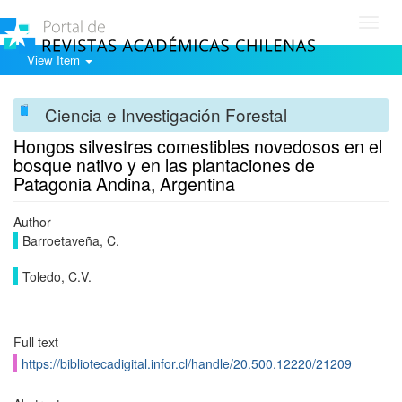
Toggl
navig
View Item
Ciencia e Investigación Forestal
Hongos silvestres comestibles novedosos en el
bosque nativo y en las plantaciones de
Patagonia Andina, Argentina
Author
Barroetaveña, C.
Toledo, C.V.
Full text
https://bibliotecadigital.infor.cl/handle/20.500.12220/21209