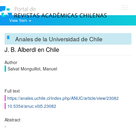
Toggl
navig
View Item
Anales de la Universidad de Chile
J. B. Alberdi en Chile
Author
Salvat Monguillot, Manuel
Full text
https://anales.uchile.cl/index.php/ANUC/article/view/23082
10.5354/anuc.v0i5.23082
Abstract
-