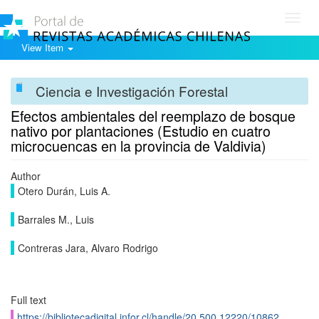
Toggl
navig
View Item
Ciencia e Investigación Forestal
Efectos ambientales del reemplazo de bosque
nativo por plantaciones (Estudio en cuatro
microcuencas en la provincia de Valdivia)
Author
Otero Durán, Luis A.
Barrales M., Luis
Contreras Jara, Alvaro Rodrigo
Full text
https://bibliotecadigital.infor.cl/handle/20.500.12220/10862