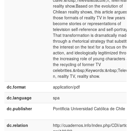
clave:&nbsp;Televisi&oacute;n; telerrealid
reality show.Based on the evolution of
Chilean reality shows, this article argues t
those formats of reality TV in few years h
become stories or representations of
television self-reference and self-portrayal
That transformation is dramatically made
through a rhetorical strategy that substitut
the interest on the text for a focus on the
action, and ideologically legitimized throu
the increasing role of young characters a
the recycling of former TV
celebrities.&nbsp;Keywords:&nbsp;Televis
n, reality TV, reality show.
dc.format
application/pdf
dc.language
spa
dc.publisher
Pontificia Universidad Católica de Chile
dc.relation
http://cuadernos.info/index.php/CDI/article