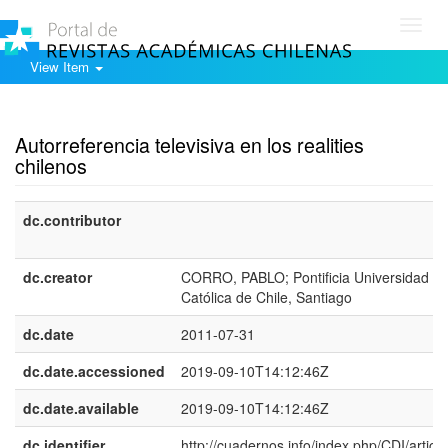
Toggl
navig
View Item
Show simple item record
Autorreferencia televisiva en los realities
chilenos
dc.contributor
dc.creator
CORRO, PABLO; Pontificia Universidad
Católica de Chile, Santiago
dc.date
2011-07-31
dc.date.accessioned
2019-09-10T14:12:46Z
dc.date.available
2019-09-10T14:12:46Z
dc.identifier
http://cuadernos.info/index.php/CDI/article