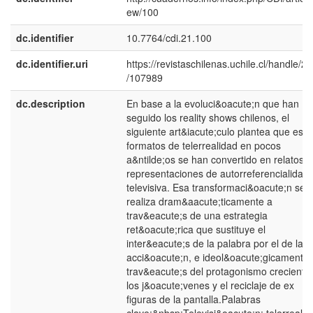
ew/100
dc.identifier
10.7764/cdi.21.100
dc.identifier.uri
https://revistaschilenas.uchile.cl/handle/2
/107989
dc.description
En base a la evoluci&oacute;n que han
seguido los reality shows chilenos, el
siguiente art&iacute;culo plantea que esto
formatos de telerrealidad en pocos
a&ntilde;os se han convertido en relatos o
representaciones de autorreferencialidad
televisiva. Esa transformaci&oacute;n se
realiza dram&aacute;ticamente a
trav&eacute;s de una estrategia
ret&oacute;rica que sustituye el
inter&eacute;s de la palabra por el de la
acci&oacute;n, e ideol&oacute;gicamente 
trav&eacute;s del protagonismo creciente
los j&oacute;venes y el reciclaje de ex
figuras de la pantalla.Palabras