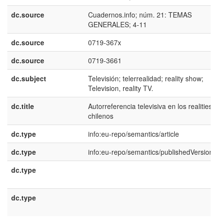
dc.source
Cuadernos.info; núm. 21: TEMAS
GENERALES; 4-11
dc.source
0719-367x
dc.source
0719-3661
dc.subject
Televisión; telerrealidad; reality show;
Television, reality TV.
dc.title
Autorreferencia televisiva en los realities
chilenos
dc.type
info:eu-repo/semantics/article
dc.type
info:eu-repo/semantics/publishedVersion
dc.type
dc.type