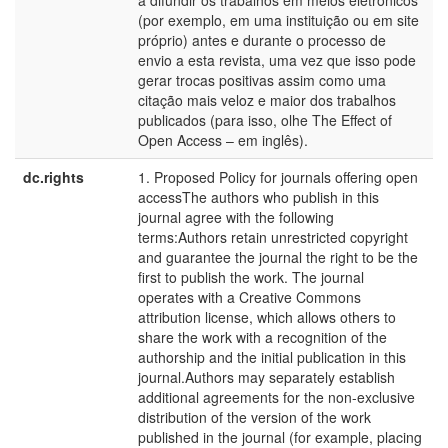
a difundir os trabalhos em meios eletrônicos
(por exemplo, em uma instituição ou em site
próprio) antes e durante o processo de
envio a esta revista, uma vez que isso pode
gerar trocas positivas assim como uma
citação mais veloz e maior dos trabalhos
publicados (para isso, olhe The Effect of
Open Access – em inglês).
dc.rights
1. Proposed Policy for journals offering open
e
accessThe authors who publish in this
U
journal agree with the following
terms:Authors retain unrestricted copyright
and guarantee the journal the right to be the
first to publish the work. The journal
operates with a Creative Commons
attribution license, which allows others to
share the work with a recognition of the
authorship and the initial publication in this
journal.Authors may separately establish
additional agreements for the non-exclusive
distribution of the version of the work
published in the journal (for example, placing