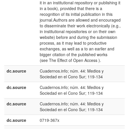
it in an institutional repository or publishing it
in a book), provided that there is a
recognition of its initial publication in this
journal.Authors are allowed and encouraged
to disseminate their work electronically (e.g.,
in institutional repositories or on their own
website) before and during the submission
process, as it may lead to productive
exchanges, as well as a to an earlier and
bigger citation of the published works
(see The Effect of Open Access ).
dc.source
Cuadernos.info; núm. 44: Medios y
e
Sociedad en el Cono Sur; 119-134
E
dc.source
Cuadernos.info; núm. 44: Medios y
e
Sociedad en el Cono Sur; 119-134
U
dc.source
Cuadernos.info; núm. 44: Medios y
p
Sociedad en el Cono Sur; 119-134
B
dc.source
0719-367x