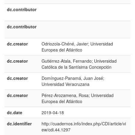
dc.contributor
e
E
dc.contributor
p
B
dc.creator
Odriozola-Chéné, Javier; Universidad
Europea del Atlántico
dc.creator
Gutiérrez-Atala, Fernando; Universidad
Católica de la Santísima Concepción
dc.creator
Domínguez-Panamá, Juan José;
Universidad Veracruzana
dc.creator
Pérez-Arozamena, Rosa; Universidad
Europea del Atlántico
dc.date
2019-04-18
dc.identifier
http://cuadernos.info/index.php/CDI/article/vi
ew/cdi.44.1297