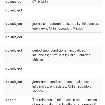
dc.source
0719-3661
dc.subject
e
U
dc.subject
journalism; determinants; quality; influencies;
e
interviews; Chile; Ecuador; Mexico
U
dc.subject
e
E
dc.subject
periodismo; condicionantes; calidad;
e
influencias; entrevistas; Chile; Ecuador;
E
México
dc.subject
p
B
dc.subject
jornalismo; condicionantes; qualidade;
p
influências; entrevistas; Chile; Equador;
B
México
dc.title
The relations of influences in the processes
e
of newsmaking and its effects on journalistic
U