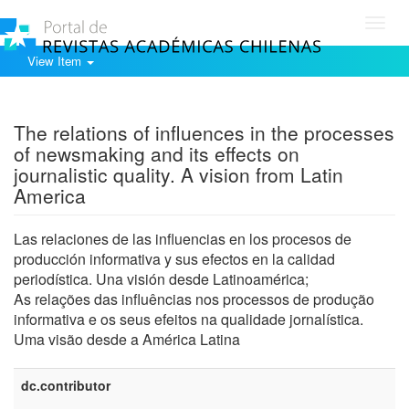
Toggl
navig
View Item
Show simple item record
The relations of influences in the processes
of newsmaking and its effects on
journalistic quality. A vision from Latin
America
Las relaciones de las influencias en los procesos de
producción informativa y sus efectos en la calidad
periodística. Una visión desde Latinoamérica;
As relações das influências nos processos de produção
informativa e os seus efeitos na qualidade jornalística.
Uma visão desde a América Latina
dc.contributor
e
U