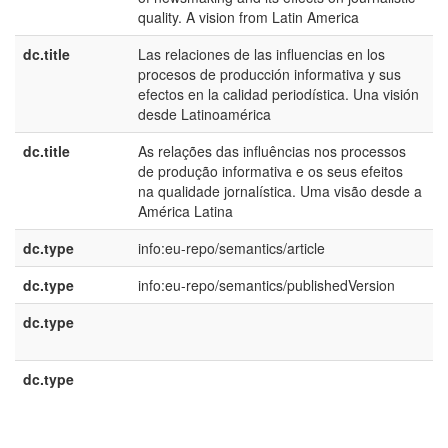
quality. A vision from Latin America
dc.title
Las relaciones de las influencias en los
e
procesos de producción informativa y sus
E
efectos en la calidad periodística. Una visión
desde Latinoamérica
dc.title
As relações das influências nos processos
p
de produção informativa e os seus efeitos
B
na qualidade jornalística. Uma visão desde a
América Latina
dc.type
info:eu-repo/semantics/article
dc.type
info:eu-repo/semantics/publishedVersion
dc.type
e
U
dc.type
e
E