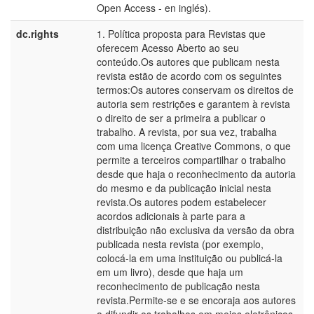
Open Access - en inglés).
dc.rights
1. Política proposta para Revistas que
p
oferecem Acesso Aberto ao seu
B
conteúdo.Os autores que publicam nesta
revista estão de acordo com os seguintes
termos:Os autores conservam os direitos de
autoria sem restrições e garantem à revista
o direito de ser a primeira a publicar o
trabalho. A revista, por sua vez, trabalha
com uma licença Creative Commons, o que
permite a terceiros compartilhar o trabalho
desde que haja o reconhecimento da autoria
do mesmo e da publicação inicial nesta
revista.Os autores podem estabelecer
acordos adicionais à parte para a
distribuição não exclusiva da versão da obra
publicada nesta revista (por exemplo,
colocá-la em uma instituição ou publicá-la
em um livro), desde que haja um
reconhecimento de publicação nesta
revista.Permite-se e se encoraja aos autores