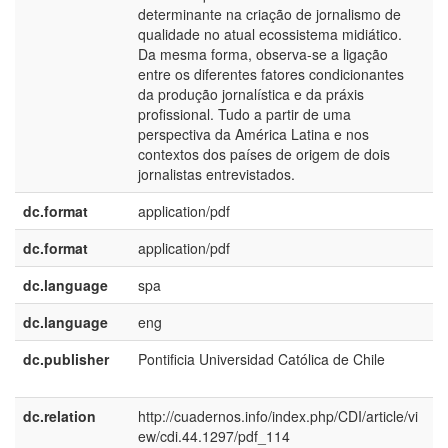
determinante na criação de jornalismo de
qualidade no atual ecossistema midiático.
Da mesma forma, observa-se a ligação
entre os diferentes fatores condicionantes
da produção jornalística e da práxis
profissional. Tudo a partir de uma
perspectiva da América Latina e nos
contextos dos países de origem de dois
jornalistas entrevistados.
dc.format
application/pdf
dc.format
application/pdf
dc.language
spa
dc.language
eng
dc.publisher
Pontificia Universidad Católica de Chile
e
E
dc.relation
http://cuadernos.info/index.php/CDI/article/vi
ew/cdi.44.1297/pdf_114