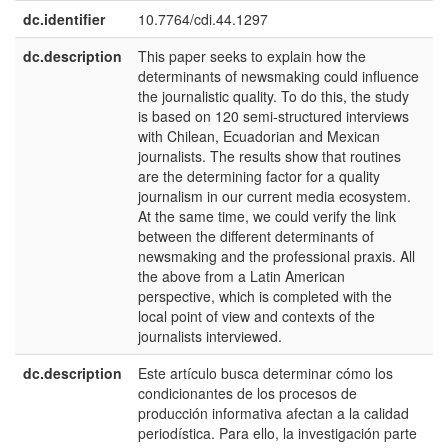
dc.identifier
10.7764/cdi.44.1297
dc.description
This paper seeks to explain how the
e
determinants of newsmaking could influence
U
the journalistic quality. To do this, the study
is based on 120 semi-structured interviews
with Chilean, Ecuadorian and Mexican
journalists. The results show that routines
are the determining factor for a quality
journalism in our current media ecosystem.
At the same time, we could verify the link
between the different determinants of
newsmaking and the professional praxis. All
the above from a Latin American
perspective, which is completed with the
local point of view and contexts of the
journalists interviewed.
dc.description
Este artículo busca determinar cómo los
e
condicionantes de los procesos de
E
producción informativa afectan a la calidad
periodística. Para ello, la investigación parte