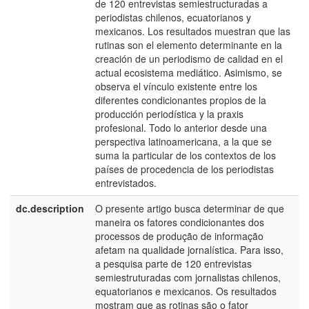
de 120 entrevistas semiestructuradas a
periodistas chilenos, ecuatorianos y
mexicanos. Los resultados muestran que las
rutinas son el elemento determinante en la
creación de un periodismo de calidad en el
actual ecosistema mediático. Asimismo, se
observa el vínculo existente entre los
diferentes condicionantes propios de la
producción periodística y la praxis
profesional. Todo lo anterior desde una
perspectiva latinoamericana, a la que se
suma la particular de los contextos de los
países de procedencia de los periodistas
entrevistados.
dc.description
O presente artigo busca determinar de que
p
maneira os fatores condicionantes dos
B
processos de produção de informação
afetam na qualidade jornalística. Para isso,
a pesquisa parte de 120 entrevistas
semiestruturadas com jornalistas chilenos,
equatorianos e mexicanos. Os resultados
mostram que as rotinas são o fator