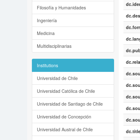
dc.iden
Filosofía y Humanidades
dc.des
Ingeniería
dc.for
Medicina
dc.la
Multidisciplinarias
dc.pub
dc.rel
Institutions
dc.sou
Universidad de Chile
dc.sou
Universidad Católica de Chile
dc.sou
Universidad de Santiago de Chile
dc.sou
Universidad de Concepción
dc.sou
Universidad Austral de Chile
dc.titl