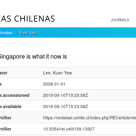
JOURNALS
ionales
View Item
mple item record
ngapore is what it now is
ator
Lee, Kuan Yew
e
2008-01-01
e.accessioned
2019-09-10T15:23:08Z
e.available
2019-09-10T15:23:08Z
tifier
https://revistaei.uchile.cl/index.php/REI/article/
tifier
10.5354/rei.v40i159.13927