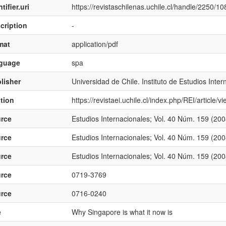
tifier.uri
https://revistaschilenas.uchile.cl/handle/2250/1
cription
-
mat
application/pdf
nguage
spa
lisher
Universidad de Chile. Instituto de Estudios Inter
ation
https://revistaei.uchile.cl/index.php/REI/article
rce
Estudios Internacionales; Vol. 40 Núm. 159 (2008
rce
Estudios Internacionales; Vol. 40 Núm. 159 (2008
rce
Estudios Internacionales; Vol. 40 Núm. 159 (2008
rce
0719-3769
rce
0716-0240
e
Why Singapore is what it now is