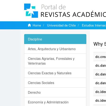
Home
Universidad de Chile
Estudios Internac
Show si
Discipline
Why Si
Artes, Arquitectura y Urbanismo
dc.cre
Ciencias Agrarias, Forestales y
Veterinarias
dc.dat
Ciencias Exactas y Naturales
dc.dat
Ciencias Sociales
dc.dat
dc.iden
Derecho
dc.iden
Economía y Administración