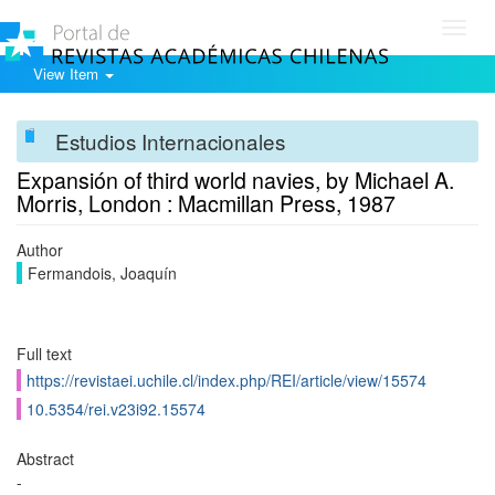
Toggl
navig
View Item
Estudios Internacionales
Expansión of third world navies, by Michael A.
Morris, London : Macmillan Press, 1987
Author
Fermandois, Joaquín
Full text
https://revistaei.uchile.cl/index.php/REI/article/view/15574
10.5354/rei.v23i92.15574
Abstract
-