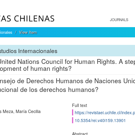
JOURNALS
ionales
View Item
tudios Internacionales
nited Nations Council for Human Rights. A step 
opment of human rights?
nsejo de Derechos Humanos de Naciones Unida
tucional de los derechos humanos?
Full text
 Meza, María Cecilia
https://revistaei.uchile.cl/index
10.5354/rei.v40i159.13901
Abstract