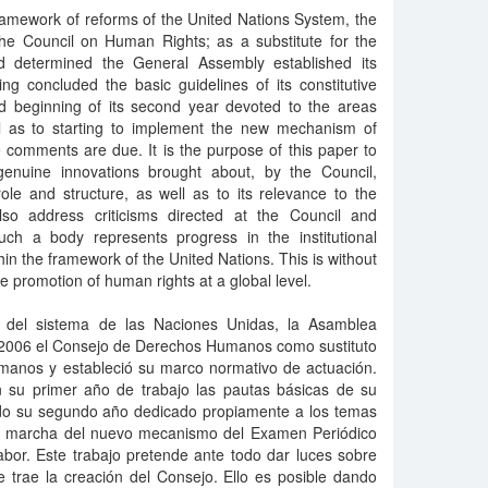
ramework of reforms of the United Nations System, the
he Council on Human Rights; as a substitute for the
determined the General Assembly established its
ng concluded the basic guidelines of its constitutive
and beginning of its second year devoted to the areas
l as to starting to implement the new mechanism of
 comments are due. It is the purpose of this paper to
genuine innovations brought about, by the Council,
 role and structure, as well as to its relevance to the
lso address criticisms directed at the Council and
uch a body represents progress in the institutional
in the framework of the United Nations. This is without
he promotion of human rights at a global level.
 del sistema de las Naciones Unidas, la Asamblea
 2006 el Consejo de Derechos Humanos como sustituto
anos y estableció su marco normativo de actuación.
 su primer año de trabajo las pautas básicas de su
do su segundo año dedicado propiamente a los temas
n marcha del nuevo mecanismo del Examen Periódico
labor. Este trabajo pretende ante todo dar luces sobre
 trae la creación del Consejo. Ello es posible dando