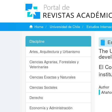
Home
Universidad de Chile
Estudios Internac
Es
Discipline
The U
Artes, Arquitectura y Urbanismo
devel
Ciencias Agrarias, Forestales y
El Co
Veterinarias
insti
Ciencias Exactas y Naturales
Author
Ciencias Sociales
Añaños
Derecho
Economía y Administración