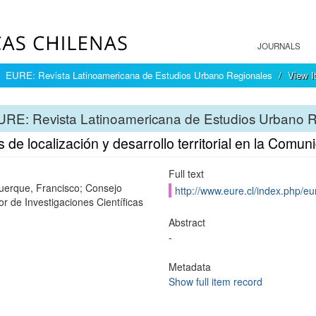
JOURNALS
EURE: Revista Latinoamericana de Estudios Urbano Regionales
View I
URE: Revista Latinoamericana de Estudios Urbano 
 de localización y desarrollo territorial en la Comu
Full text
uerque, Francisco; Consejo
http://www.eure.cl/index.php/eu
or de Investigaciones Científicas
Abstract
-
Metadata
Show full item record