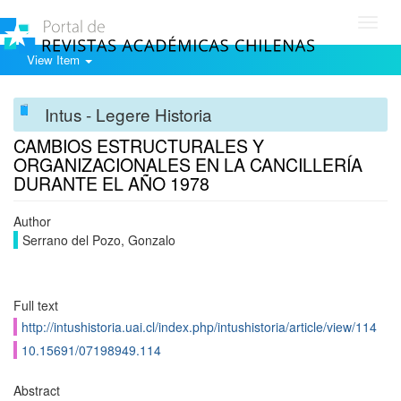
Toggl
navig
View Item
Intus - Legere Historia
CAMBIOS ESTRUCTURALES Y
ORGANIZACIONALES EN LA CANCILLERÍA
DURANTE EL AÑO 1978
Author
Serrano del Pozo, Gonzalo
Full text
http://intushistoria.uai.cl/index.php/intushistoria/article/view/114
10.15691/07198949.114
Abstract