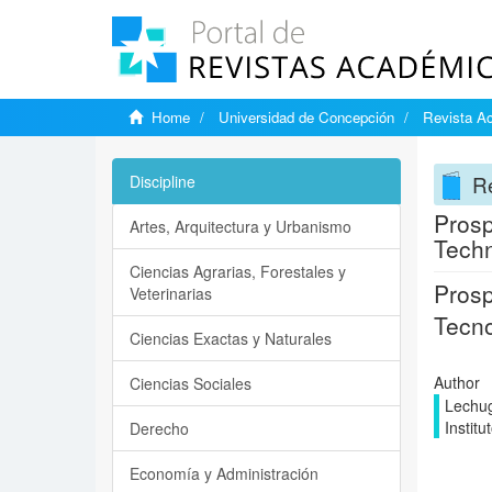
Home
Universidad de Concepción
Revista A
R
Discipline
Prosp
Artes, Arquitectura y Urbanismo
Techn
Ciencias Agrarias, Forestales y
Prosp
Veterinarias
Tecno
Ciencias Exactas y Naturales
Author
Ciencias Sociales
Lechug
Instit
Derecho
Economía y Administración