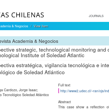
JOURNALS
cademia & Negocios
View Item
evista Academia & Negocios
ective strategic, technological monitoring and 
ological Institute of Soledad Atlantic
ectiva estratégica, vigilancia tecnológica e inte
lógico de Soledad Atlántico
Full text
a Cardozo, Jorge Isaac;
http://www2.udec.cl/~ran/ojs/in
uto Tecnológico Soledad Atlántico
Abstract
This case show a reflection o