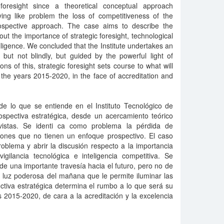
 foresight since a theoretical conceptual approach
fying like problem the loss of competitiveness of the
rospective approach. The case aims to describe the
t the importance of strategic foresight, technological
lligence. We concluded that the Institute undertakes an
 but not blindly, but guided by the powerful light of
ons of this, strategic foresight sets course to what will
the years 2015-2020, in the face of accreditation and
de lo que se entiende en el Instituto Tecnológico de
ospectiva estratégica, desde un acercamiento teórico
vistas. Se identi ca como problema la pérdida de
ciones que no tienen un enfoque prospectivo. El caso
problema y abrir la discusión respecto a la importancia
vigilancia tecnológica e inteligencia competitiva. Se
de una importante travesía hacia el futuro, pero no de
 luz poderosa del mañana que le permite iluminar las
ctiva estratégica determina el rumbo a lo que será su
s 2015-2020, de cara a la acreditación y la excelencia