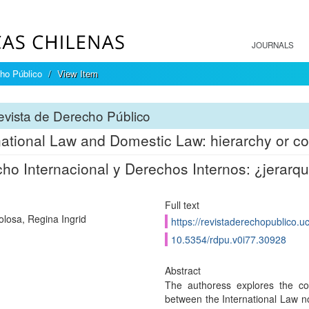
JOURNALS
ho Público
View Item
vista de Derecho Público
national Law and Domestic Law: hierarchy or co
ho Internacional y Derechos Internos: ¿jerarqu
Full text
olosa, Regina Ingrid
https://revistaderechopublico.u
10.5354/rdpu.v0i77.30928
Abstract
The authoress explores the con
between the International Law n